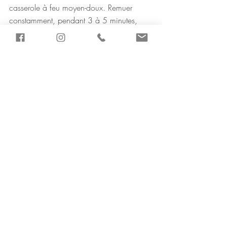
casserole à feu moyen-doux. Remuer 
constamment, pendant 3 à 5 minutes, 
jusqu'à ce que les baies aient commencé 
à se décomposer, puis retirer du feu.
Transférer les baies dans un petit bol et 
réfrigérer.
ÉTAPE NUMÉRO 3 :
LE MONTAGE 
FINAL FAÇON « TOP CHEF »
🍽️
Pour retirer la panna cotta du ramequin, 
faites glisser délicatement un couteau le 
long du bord supérieur.
Retournez ensuite le ramequin sur une 
assiette pour retirer la panna cotta.
Arroser la panna cotta de plusieurs 
cuillerées de coulis de baies et servir 