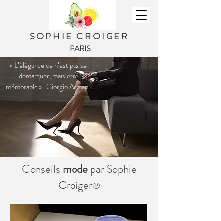
SOPHIE CROIGER
PARIS
« L’élégance ce n’est pas se
démarquer, mais être
mémorable » Giorgio Armani.
Conseils
mode
par Sophie
Croiger
®