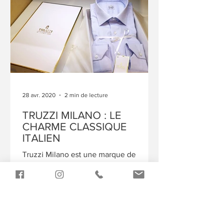
28 avr. 2020
2 min de lecture
TRUZZI MILANO : LE
CHARME CLASSIQUE
ITALIEN
Truzzi Milano est une marque de
chemises pour hommes de haute
qualité née à Milan à la fin du 19ème
siècle. C’est l’une des marques de...