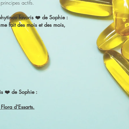
principes actifs.
hytinov favoris ❤️ de Sophie :
 me fait des mois et des mois,
is ❤️ de Sophie :
lora d’Essarts.