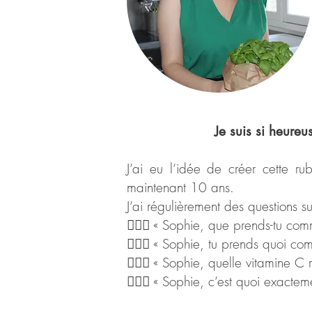
Je suis si heure
J’ai eu l’idée de créer cette r
maintenant 10 ans.
J’ai régulièrement des questions su
🙋🏼‍♀️ « Sophie, que prends-tu c
🙋🏼‍♀️ « Sophie, tu prends quoi 
🙋🏼‍♀️ « Sophie, quelle vitamine
🙋🏼‍♀️ « Sophie, c’est quoi exact