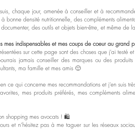
suis, chaque jour, amenée à conseiller et à recommander
s à bonne densité nutritionnelle, des compléments alimenta
se documenter, des outils et objets bien-être, et même de 
us mes indispensables et mes coups de coeur au grand pu
résentées sur cette page sont des choses que j’ai testé e
pourrais jamais conseiller des marques ou des produit
ultants, ma famille et mes amis 🙂
ts en ce qui concerne mes recommandations et j’en suis trè
avorites, mes produits préférés, mes compléments alim
on shopping mes avocats ! 🛍
retours et n’hésitez pas à me taguer sur Ies réseaux soci