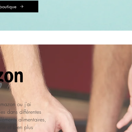
boutique
mazon ou j'ai
es dans différentes
léments alimentaires,
ine et bien plus