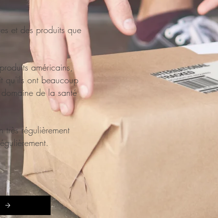
tes et des produits que
produits américains,
it qu'ils ont beaucoup
e domaine de la santé
 très régulièrement
régulièrement.