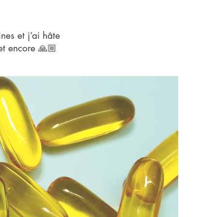
es et j’ai hâte
et encore 🙏🏼