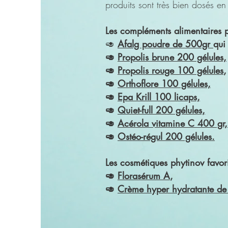
produits sont très bien dosés en 
Les compléments alimentaires p
🥑
Afalg poudre de 500gr
qui
🥑
Propolis brune 200 gélul
es,
🥑
Propolis rouge 100 gélules
,
🥑
Orthoflore 100 gélules,
🥑
Epa Krill 100 licaps,
🥑
Quiet-full 200 gélules,
🥑
Acérola vitamine C 400 gr,
🥑
Ostéo-régul 200 gélules.
Les cosmétiques phytinov favor
🥑
Florasérum A
,
🥑
Crème hyper hydratante de F