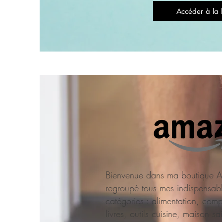
Accéder à la 
Bienvenue dans ma boutique A
regroupé tous mes indispensabl
catégories : alimentation, comp
livres, outils cuisine, maison sa