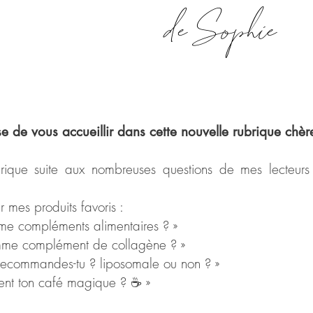
de Sophie
use de vous accueillir dans cette nouvelle rubrique chè
ubrique suite aux nombreuses questions de mes lecteur
r mes produits favoris :
omme compléments alimentaires ? »
comme complément de collagène ? »
 C recommandes-tu ? liposomale ou non ? »
ement ton café magique ? ☕️ »