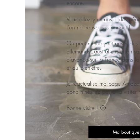
encore.
Vous allez y retrouver des pépi
l'on ne trouve pas partout !
On peut même y retrouver des 
allemands, australiens et on sa
d'avance sur la France dans l
et du bien-être.
Je réactualise ma page Amazon
donc n'hésitez pas à la visiter 
Bonne visite ! 🙂
Ma boutique