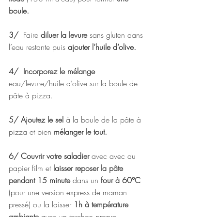
boule.
3/
  Faire 
diluer la levure
 sans gluten dans 
l’eau restante puis 
ajouter l’huile d’olive.
4/  Incorporez le mélange
eau/levure/huile d’olive sur la boule de 
pâte à pizza.
5/ Ajoutez le sel
 à la boule de la pâte à 
pizza et bien 
mélanger le tout.
6/ Couvrir votre saladier
 avec avec du 
papier film et 
laisser reposer la pâte 
pendant 15 minute
 dans un 
four à 60°C 
(pour une version express de maman 
pressé) ou la laisser 
1h à température 
ambiante
 avec un torchon propre.