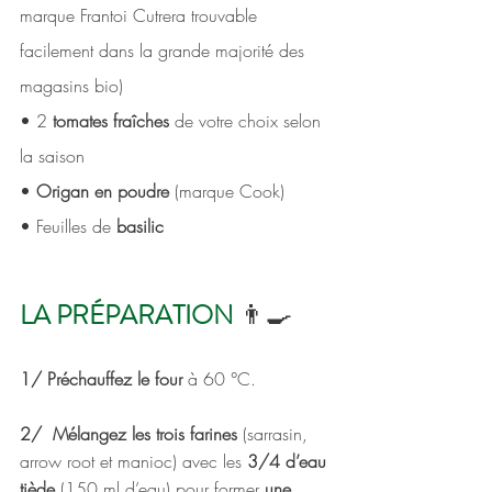
marque Frantoi Cutrera trouvable 
facilement dans la grande majorité des 
magasins bio)
• 2 
tomates fraîches
 de votre choix selon 
la saison 
• 
Origan en poudre 
(marque Cook) 
• Feuilles de
 basilic 
LA PRÉPARATION 
👨‍🍳
1/ Préchauffez le four
 à 60 °C. 
2/  Mélangez les trois farines
 (sarrasin, 
arrow root et manioc) avec les 
3/4 d’eau 
tiède 
(150 ml d’eau) pour former
 une 