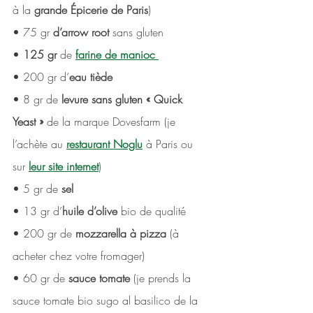
à la
 grande Épicerie de Paris
) 
• 75 gr
 d’arrow root
 sans gluten 
•
 125 gr 
de
farine de manioc 
• 200 gr d’
eau tiède
• 8 gr de 
levure sans gluten « Quick 
Yeast »
 de la marque Dovesfarm (je 
l’achète au 
restaurant Noglu
 à Paris ou 
sur 
leur site internet
) 
• 5 gr de 
sel 
• 13 gr d’
huile d’olive
 bio de qualité 
• 200 gr de 
mozzarella à pizza
 (à 
acheter chez votre fromager) 
• 60 gr de
 sauce tomate
 (je prends la 
sauce tomate bio sugo al basilico de la 