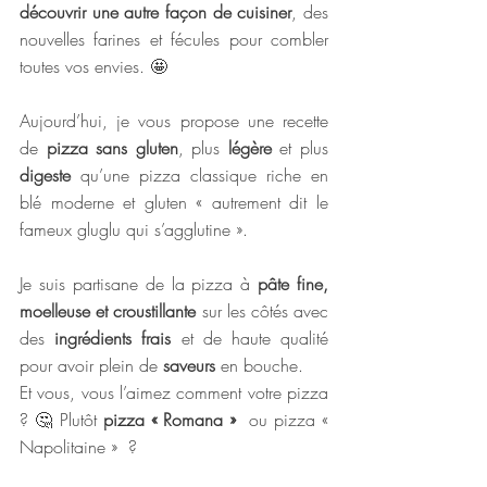
découvrir une autre façon de cuisiner
, des 
nouvelles farines et fécules pour combler 
toutes vos envies. 
🤩
Aujourd’hui, je vous propose une recette 
de 
pizza sans gluten
, plus 
légère 
et plus 
digeste 
qu’une pizza classique riche en 
blé moderne et gluten « autrement dit le 
fameux gluglu qui s’agglutine ».
Je suis partisane de la pizza à 
pâte fine, 
moelleuse et croustillante
 sur les côtés avec 
des 
ingrédients frais
 et de haute qualité 
pour avoir plein de
 saveurs 
en bouche.
Et vous, vous l’aimez comment votre pizza 
? 🤔 Plutôt
 pizza « Romana »
  ou pizza « 
Napolitaine »  ? 