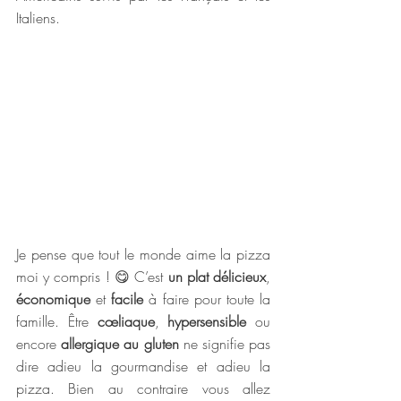
Italiens. 
Je pense que tout le monde aime la pizza 
moi y compris ! 
😋 
C’est 
un plat délicieux
, 
économique 
et 
facile
 à faire pour toute la 
famille. Être 
cœliaque
, 
hypersensible
 ou 
encore 
allergique au gluten
 ne signifie pas 
dire adieu la gourmandise et adieu la 
pizza. Bien au contraire vous allez 