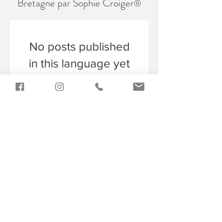
Bretagne par Sophie Croiger
®
No posts published
in this language yet
Once posts are published,
you’ll see them here.
Contact :
+33 06 27 61 64 63
e-mail :
sophiecroiger@gmail.com
© Agence close-up
♥
mentions légales
© Sophie Croiger