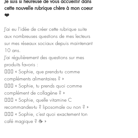
Je suis si heureuse de vous accueillir dans
cette nouvelle rubrique chère à mon coeur
❤️
J’ai eu l’idée de créer cette rubrique suite
aux nombreuses questions de mes lecteurs
sur mes réseaux sociaux depuis maintenant
10 ans.
J’ai régulièrement des questions sur mes
produits favoris :
🙋🏼‍♀️ « Sophie, que prends-tu comme
compléments alimentaires ? »
🙋🏼‍♀️ « Sophie, tu prends quoi comme
complément de collagène ? »
🙋🏼‍♀️ « Sophie, quelle vitamine C
recommandes-tu ? liposomale ou non ? »
🙋🏼‍♀️ « Sophie, c’est quoi exactement ton
café magique ? ☕️ »