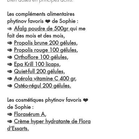
Les compléments alimentaires
phytinov favoris ❤️ de Sophie :
🥑
Afalg poudre de 500gr
qui me
fait des mois et des mois,
🥑
Propolis brune 200 gélul
es,
🥑
Propolis rouge 100 gélules
,
🥑
Orthoflore 100 gélules,
🥑
Epa Krill 100 licaps,
🥑
Quiet-full 200 gélules,
🥑
Acérola vitamine C 400 gr,
🥑
Ostéo-régul 200 gélules.
Les cosmétiques phytinov favoris ❤️
de Sophie :
🥑
Florasérum A
,
🥑
Crème hyper hydratante de Flora
d’Essarts.