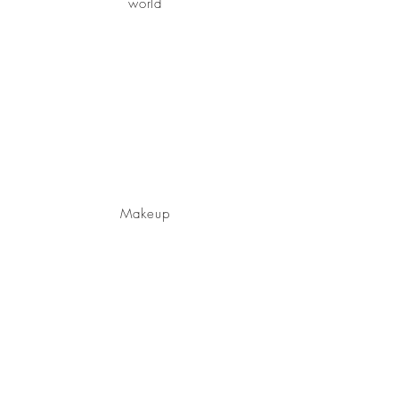
world
Makeup