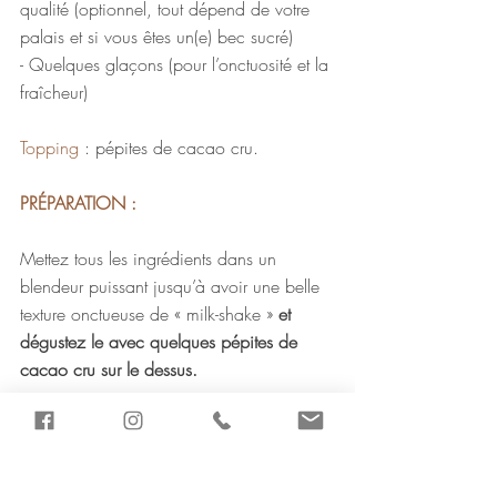
qualité (optionnel, tout dépend de votre 
palais et si vous êtes un(e) bec sucré) 
- Quelques glaçons (pour l’onctuosité et la 
fraîcheur) 
Topping 
: pépites de cacao cru.
PRÉPARATION :
Mettez tous les ingrédients dans un 
blendeur puissant jusqu’à avoir une belle 
texture onctueuse de « milk-shake » 
et 
dégustez le avec quelques pépites de 
cacao cru sur le dessus.
Bonne dégustation mes avocados 
chocolatés ! 
RECETTES SANS GLUTEN