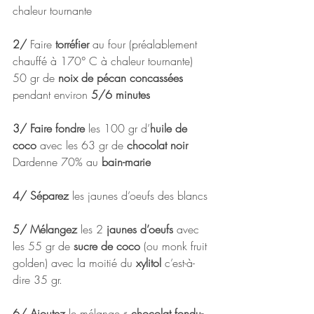
chaleur tournante 
2/
 Faire 
torréfier
 au four (préalablement 
chauffé à 170° C à chaleur tournante) 
50 gr de 
noix de pécan concassées
pendant environ
 5/6 minutes 
3/ Faire fondre
 les 100 gr d’
huile de 
coco
 avec les 63 gr de 
chocolat noir
Dardenne 70% au
 bain-marie 
4/ Séparez
 les jaunes d’oeufs des blancs 
5/ Mélangez
 les 2 
jaunes d’oeufs
 avec 
les 55 gr de
 sucre de coco 
(ou monk fruit 
golden) avec la moitié du 
xylitol 
c’est-à-
dire 35 gr.
6/ Ajoutez
 le mélange « 
chocolat fondu-