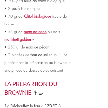
• 100 gr d’
huile de coco
 biologique 
• 2
 oeufs
 biologiques 
• 70 gr de 
Xylitol biologique
 (sucre de 
bouleau) 
• 55 gr de 
sucre de coco
 ou de 
« 
monkfruit golden
 »  
• 250 gr de
 noix de pécan
• 2 pincées de 
fleur de sel
 en tout (une 
pincée dans la préparation du brownie et 
une pincée au dessus après cuisson) 
LA PRÉPARTION DU 
BROWNIE 
👨‍🍳
1/ Préchauffez le four
 à 
170 °C
 à 