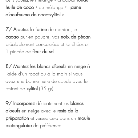
huile de coco
 » au mélange «  j
aune 
d’oeuf-sucre de coco-xylitol 
»  
7/ Ajoutez
 la 
farine 
de manioc, le
cacao
 pur en poudre, vos
 noix de pécan
préalablement concassées et torréfiées et 
1 pincée de
 fleur du sel 
8/ Montez les blancs d’oeufs en neige
 à 
l’aide d’un robot ou à la main si vous 
avez une bonne huile de coude avec le 
restant de
 xylitol
 (35 gr) 
9/ Incorporez
 délicatement les 
blancs 
d’oeufs 
en neige avec le 
reste de la 
préparation
 et versez cela dans un 
moule 
rectangulaire 
de préférence 