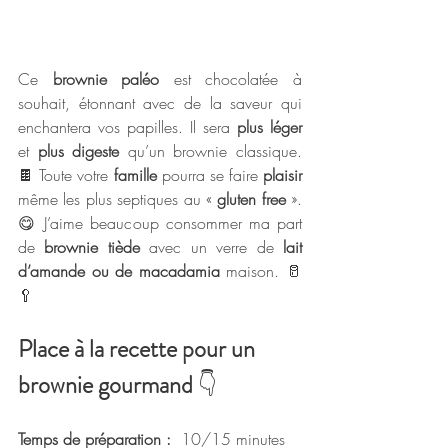
Ce 
brownie paléo
 est chocolatée à 
souhait, étonnant avec de la saveur qui 
enchantera vos papilles. Il sera 
plus léger
et 
plus digeste 
qu’un brownie classique. 
🍫 Toute votre
 famille 
pourra se faire 
plaisir 
même les plus septiques au « 
gluten free
 ». 
😋 J’aime beaucoup consommer ma part 
de 
brownie tiède
 avec un verre de 
lait 
d’amande ou de macadamia
 maison. 🥛
🥄
Place à la recette pour un 
brownie gourmand 
👇
Temps de préparation :
  10/15 minutes