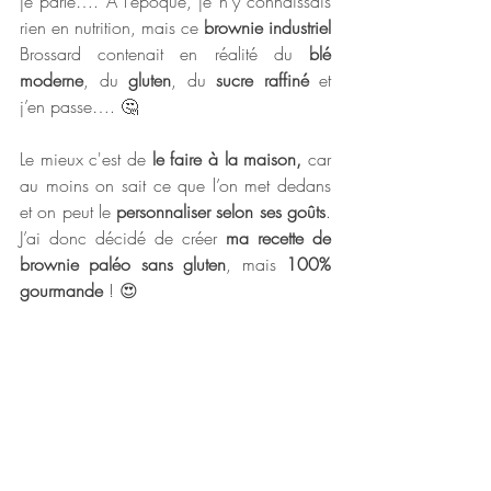
je parle…. À l’époque, je n’y connaissais 
rien en nutrition, mais ce
 brownie industriel 
Brossard contenait en réalité du 
blé 
moderne
, du
 gluten
, du
 sucre raffiné
 et 
j’en passe…. 🤔
Le mieux c'est de 
le faire à la maison,
 car 
au moins on sait ce que l’on met dedans 
et on peut le 
personnaliser selon ses goûts
. 
J’ai donc décidé de créer 
ma recette de 
brownie paléo sans gluten
, mais 
100% 
gourmande
 ! 😍 